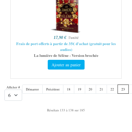
l'unité
17,90 €
Frais de port offerts à partir de 35€ d'achat (gratuit pour les
audios)
La lumière de Sélène - Version brochée
Ajouter au panier
Afficher #
Démarrer
Précédent
18
19
20
21
22
23
Résultats 133 à 138 sur 185