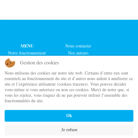
MENU
Nous contacter
Notre fonctionnement
Nos auteurs
Nos actualités
Nos illustrateurs
Gestion des cookies
Notre boutique
Nos collections
Nous utilisons des cookies sur notre site web. Certains d’entre eux sont
Nos chroniqueurs
Nos séries
essentiels au fonctionnement du site et d’autres nous aident à améliorer ce
site et l’expérience utilisateur (cookies traceurs). Vous pouvez décider
Maison d'édition indépendante
vous-même si vous autorisez ou non ces cookies. Merci de noter que, si
Cordes de lune Éditions
vous les rejetez, vous risquez de ne pas pouvoir utiliser l’ensemble des
@ 2023 - 2026
fonctionnalités du site.
Newsletter
Ok
CGV
Politique de confidentialité
Je refuse
Mentions Légales