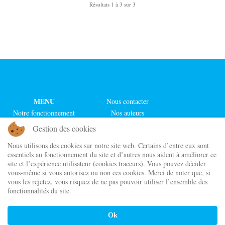
Résultats 1 à 3 sur 3
MENU
Nous contacter
Notre fonctionnement
Nos auteurs
Nos actualités
Nos illustrateurs
Gestion des cookies
Notre boutique
Nos collections
Nous utilisons des cookies sur notre site web. Certains d’entre eux sont
Nos chroniqueurs
Nos séries
essentiels au fonctionnement du site et d’autres nous aident à améliorer ce
site et l’expérience utilisateur (cookies traceurs). Vous pouvez décider
Maison d'édition indépendante
vous-même si vous autorisez ou non ces cookies. Merci de noter que, si
Cordes de lune Éditions
vous les rejetez, vous risquez de ne pas pouvoir utiliser l’ensemble des
@ 2023 - 2026
fonctionnalités du site.
Newsletter
Ok
CGV