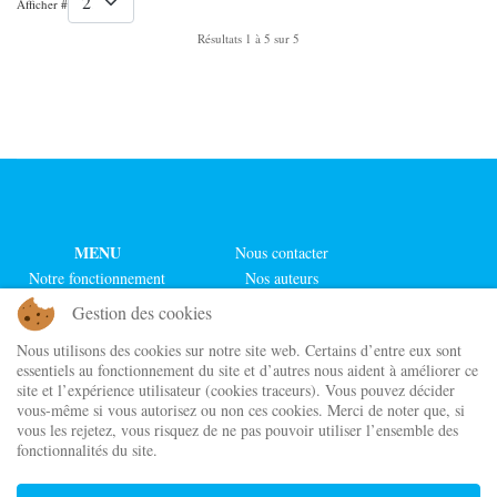
Afficher #
Résultats 1 à 5 sur 5
MENU
Nous contacter
Notre fonctionnement
Nos auteurs
Nos actualités
Nos illustrateurs
Gestion des cookies
Notre boutique
Nos collections
Nous utilisons des cookies sur notre site web. Certains d’entre eux sont
Nos chroniqueurs
Nos séries
essentiels au fonctionnement du site et d’autres nous aident à améliorer ce
site et l’expérience utilisateur (cookies traceurs). Vous pouvez décider
Maison d'édition indépendante
vous-même si vous autorisez ou non ces cookies. Merci de noter que, si
Cordes de lune Éditions
vous les rejetez, vous risquez de ne pas pouvoir utiliser l’ensemble des
@ 2023 - 2026
fonctionnalités du site.
Newsletter