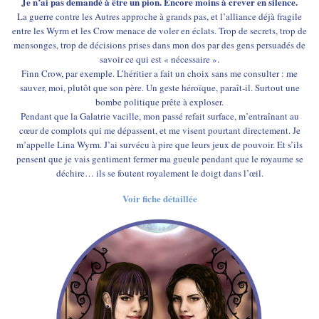
Je n’ai pas demandé à être un pion. Encore moins à crever en silence.
La guerre contre les Autres approche à grands pas, et l’alliance déjà fragile
entre les Wyrm et les Crow menace de voler en éclats. Trop de secrets, trop de
mensonges, trop de décisions prises dans mon dos par des gens persuadés de
savoir ce qui est « nécessaire ».
Finn Crow, par exemple. L’héritier a fait un choix sans me consulter : me
sauver, moi, plutôt que son père. Un geste héroïque, paraît-il. Surtout une
bombe politique prête à exploser.
Pendant que la Galatrie vacille, mon passé refait surface, m’entraînant au
cœur de complots qui me dépassent, et me visent pourtant directement. Je
m’appelle Lina Wyrm. J’ai survécu à pire que leurs jeux de pouvoir. Et s’ils
pensent que je vais gentiment fermer ma gueule pendant que le royaume se
déchire… ils se foutent royalement le doigt dans l’œil.
Voir fiche détaillée