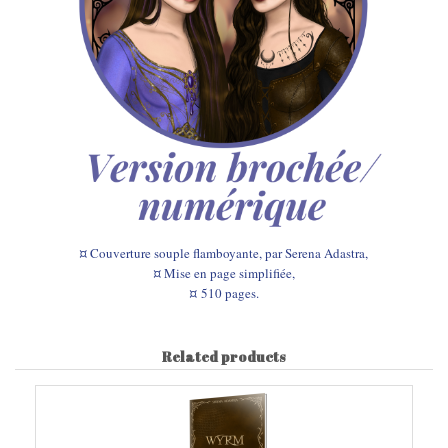
¤ Couverture souple flamboyante
, par Serena Adastra,
¤ Mise en page simplifiée,
¤
510 pages.
Related products