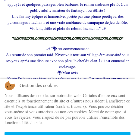
appuyés et quelques passages bien barbares, le roman s'adresse plutôt à un
public adulte amateur de fantasy… ou rôliste !
Une fantasy épique et immersive, portée par une plume poétique, des
personnages attachants et une vraie ambiance de campagne de jeu de rôle.
Violent, drôle et plein de rebondissements."
🌙
🌙 "🐉 Au commencement
Au retour de son premier raid, Kivor voit tout son village être assassiné sous
ses yeux après une dispute avec son père, le chef du clan. Lui est emmené en
esclavage.
🐉 Mon avis
Kevin Delavy écrit bien, cela ne fait aucun doute. Cet excellent auteur sait
animer son histoire de telle manière que, dans les pas de Kivor et d'Athénaïs,
Gestion des cookies
nous la vivions nous aussi. Leur quête devient la nôtre.
Nous utilisons des cookies sur notre site web. Certains d’entre eux sont
Et, très vite, des questions se posent au lecteur :
essentiels au fonctionnement du site et d’autres nous aident à améliorer ce
Jusqu'où seriez-vous prêts à aller pour recouvrer la mémoire, savoir d'où vous
site et l’expérience utilisateur (cookies traceurs). Vous pouvez décider
venez ?
vous-même si vous autorisez ou non ces cookies. Merci de noter que, si
Jusqu'où seriez-vous prêts à aller pour sauver les vôtres ? Cette réponse-là a
vous les rejetez, vous risquez de ne pas pouvoir utiliser l’ensemble des
été plus facile à trouver. Je n'ai plus que mes enfants comme famille. Pour
fonctionnalités du site.
eux, je serais prête à TOUT, sans aucune limite.
Nos personnages principaux ont des failles, des blessures, des remords, des