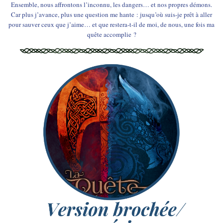
Ensemble, nous affrontons l’inconnu, les dangers… et nos propres démons.
Car plus j’avance, plus une question me hante : jusqu’où suis-je prêt à aller
pour sauver ceux que j’aime… et que restera-t-il de moi, de nous, une fois ma
quête accomplie ?