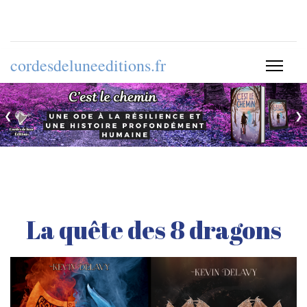
cordesdeluneeditions.fr
❮
❯
La quête des 8 dragons