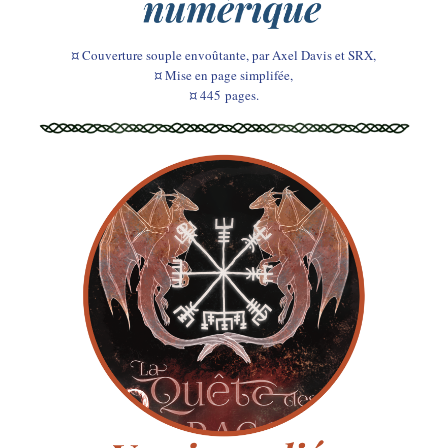
¤ Couverture souple envoûtante, par Axel Davis et SRX,
¤ Mise en page simplifée,
¤ 445
pages.