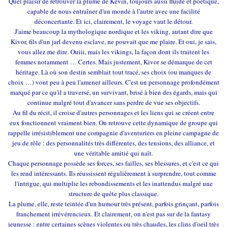
Quel plaisir de retrouver la plume de Kevin, toujours aussi fluide et poétique,
capable de nous entraîner d'un monde à l'autre avec une facilité
déconcertante. Et ici, clairement, le voyage vaut le détour.
J'aime beaucoup la mythologique nordique et les viking, autant dire que
Kivor, fils d'un jarl devenu esclave, ne pouvait que me plaire. Et oui, je sais,
vous allez me dire. Ouiii, mais les vikings, la façon dont ils traitent les
femmes notamment … Certes. Mais justement, Kivor se démarque de cet
héritage. Là où son destin semblait tout tracé, ses choix (ou manques de
choix …) vont peu à peu l'amener ailleurs. C'est un personnage profondément
marqué par ce qu'il a traversé, un survivant, brisé à bien des égards, mais qui
continue malgré tout d'avancer sans perdre de vue ses objectifs.
Au fil du récit, il croise d'autres personnages et les liens qui se créent entre
eux fonctionnent vraiment bien. On retrouve cette dynamique de groupe qui
rappelle irrésistiblement une compagnie d'aventuriers en pleine campagne de
jeu de rôle : des personnalités très différentes, des tensions, des alliance, et
une véritable amitié qui naît.
Chaque personnage possède ses forces, ses failles, ses blessures, et c'est ce qui
les rend intéressants. Ils réussissent régulièrement à surprendre, tout comme
l'intrigue, qui multiplie les rebondissements et les inattendus malgré une
structure de quête plus classique.
La plume, elle, reste teintée d'un humour très présent, parfois grinçant, parfois
franchement irrévérencieux. Et clairement, on n'est pas sur de la fantasy
jeunesse : entre certaines scènes violentes ou très chaudes, les clins d'oeil très