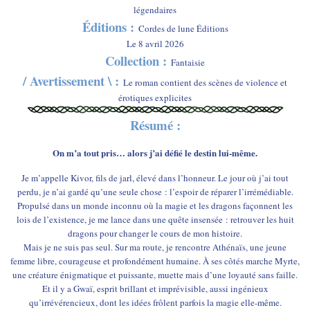
légendaires
Éditions :
Cordes de lune Éditions
Le 8 avril 2026
Collection :
Fantaisie
/ Avertissement \ :
Le roman contient des scènes de violence et
érotiques explicites
Résumé :
On m’a tout pris… alors j’ai défié le destin lui-même.
Je m’appelle Kivor, fils de jarl, élevé dans l’honneur. Le jour où j’ai tout
perdu, je n’ai gardé qu’une seule chose : l’espoir de réparer l’irrémédiable.
Propulsé dans un monde inconnu où la magie et les dragons façonnent les
lois de l’existence, je me lance dans une quête insensée : retrouver les huit
dragons pour changer le cours de mon histoire.
Mais je ne suis pas seul. Sur ma route, je rencontre Athénaïs, une jeune
femme libre, courageuse et profondément humaine. À ses côtés marche Myrte,
une créature énigmatique et puissante, muette mais d’une loyauté sans faille.
Et il y a Gwaï, esprit brillant et imprévisible, aussi ingénieux
qu’irrévérencieux, dont les idées frôlent parfois la magie elle-même.